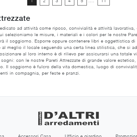
1
2
3
4
5
....
11
ttrezzate
edicato ad attività come riposo, convivialità e attività lavorativa
 selezioniamo le misure, i materiali e i colori per le nostre Pare
verà il soggiorno. Esporre oppure contenere libri e oggettistica d
al meglio il locale seguendo una certa linea stilistica, che si ada
osizionare al loro interno è di rilievo per assicurarsi una totale v
sogni: con le nostre Pareti Attrezzate di grande valore estetico
ieno. Il soggiorno è fulcro della vita domestica, luogo di conviv
enti in compagnia, per feste e pranzi.
sa
Accessori Casa
Ufficio e giardino
Promozio