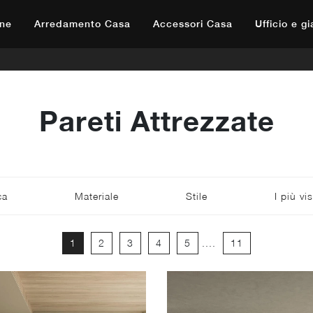
ne
Arredamento Casa
Accessori Casa
Ufficio e g
Pareti Attrezzate
ca
Materiale
Stile
I più vis
1
2
3
4
5
....
11