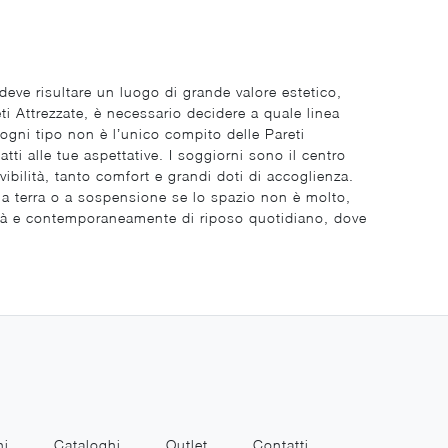
, deve risultare un luogo di grande valore estetico,
ti Attrezzate, è necessario decidere a quale linea
i ogni tipo non è l’unico compito delle Pareti
tti alle tue aspettative. I soggiorni sono il centro
ivibilità, tanto comfort e grandi doti di accoglienza.
, a terra o a sospensione se lo spazio non è molto,
ialità e contemporaneamente di riposo quotidiano, dove
ni
Cataloghi
Outlet
Contatti