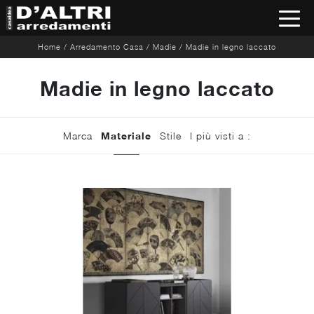
Home
/
Arredamento Casa
/
Madie
/
Madie in legno laccato
Madie in legno laccato
Marca
Materiale
Stile
I più visti a :