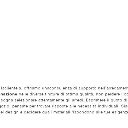
r laclientela, offriamo unaconsulenza di supporto nell'arredamen
inazione
nelle diverse finiture di ottima qualità, non perdere l'o
bisogna selezionare attentamente gli arredi. Esprimere il gusto 
ozio, pensate per trovare risposte alle necessità individuali. Si
del design e decidere quali materiali rispondono alle tue esigenz