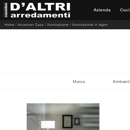
Azienda
Cuci
Home
/
Accessori Casa
/
Illuminazione
/
Illuminazione in legno
Marca
Ambient