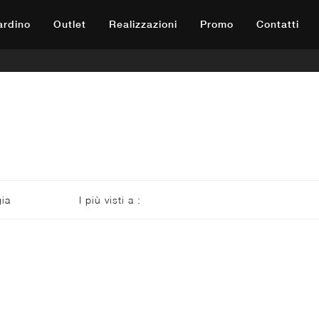
iardino
Outlet
Realizzazioni
Promo
Contatti
gia
I più visti a :