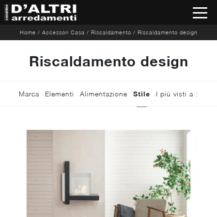
Home
/
Accessori Casa
/
Riscaldamento
/
Riscaldamento design
Riscaldamento design
Marca
Elementi
Alimentazione
Stile
I più visti a :