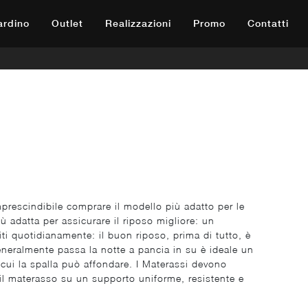
iardino
Outlet
Realizzazioni
Promo
Contatti
prescindibile comprare il modello più adatto per le
ù adatta per assicurare il riposo migliore: un
iti quotidianamente: il buon riposo, prima di tutto, è
eneralmente passa la notte a pancia in su è ideale un
n cui la spalla può affondare. I Materassi devono
re il materasso su un supporto uniforme, resistente e