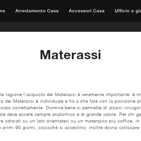
ne
Arredamento Casa
Accessori Casa
Ufficio e g
Materassi
ale ragione l'acquisto dei Materassi è veramente importante: è im
a dei Materassi è individuale e ha a che fare con la posizione pi
corpo correttamente. Dormire bene ci permette di alzarci rinvigor
quale deve essere sempre anatomico e di grande valore. Per chi g
re sdraiati su un lato orientatevi su un materasso più soffice, i
ei primi 90 giorni, cosicché si assestino, inoltre dovrai colloca