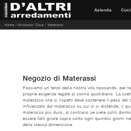
Azienda
Cuci
Home
/
Accessori Casa
/
Materassi
Negozio di Materassi
Passiamo un terzo della nostra vita riposando, per t
proprie esigenze legate al sonno quotidiano. La scelt
materasso che si rispetti deve sostenere il peso del 
influenzato dal materasso su cui ci si distende, il 
materasso più duro, al contrario se siete soliti dormi
essere fatti girare sopra sotto ogni quindici giorni n
della stessa dimensione.