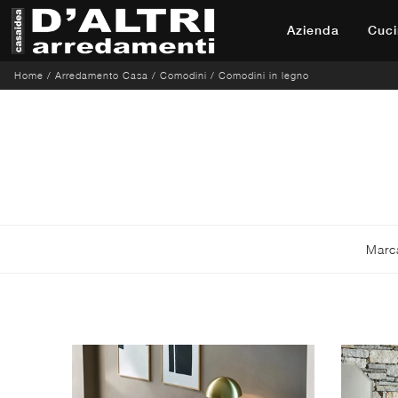
Azienda
Cuci
Home
/
Arredamento Casa
/
Comodini
/
Comodini in legno
Marc