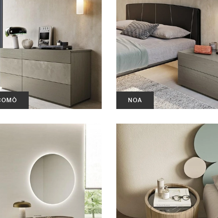
COMÒ
NOA