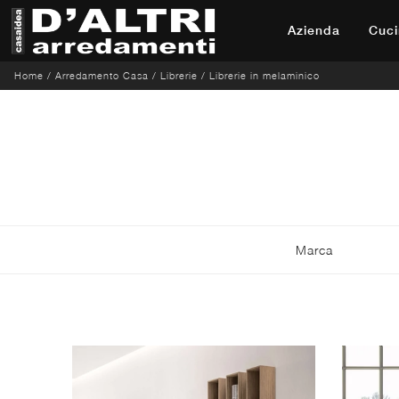
Azienda
Cuci
Home
/
Arredamento Casa
/
Librerie
/
Librerie in melaminico
Marca