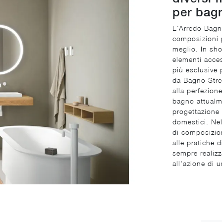
per bagn
L’Arredo Bagn
composizioni p
meglio. In sho
elementi acces
più esclusive 
da Bagno Stree
alla perfezion
bagno attualme
progettazione 
domestici. Nel
di composizion
alle pratiche 
sempre realizz
all'azione di 