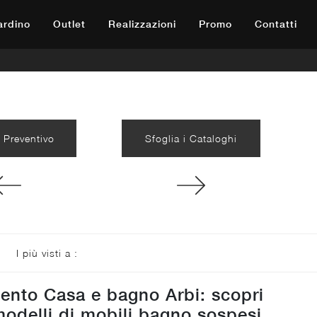
iardino
Outlet
Realizzazioni
Promo
Contatti
 Preventivo
Sfoglia i Cataloghi
I più visti a :
ento Casa e bagno Arbi: scopri
modelli di mobili bagno sospesi