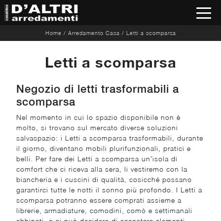
Home
/
Arredamento Casa
/
Letti a scomparsa
Letti a scomparsa
Negozio di letti trasformabili a
scomparsa
Nel momento in cui lo spazio disponibile non è
molto, si trovano sul mercato diverse soluzioni
salvaspazio: i Letti a scomparsa trasformabili, durante
il giorno, diventano mobili plurifunzionali, pratici e
belli. Per fare dei Letti a scomparsa un’isola di
comfort che ci riceva alla sera, li vestiremo con la
biancheria e i cuscini di qualità, cosicché possano
garantirci tutte le notti il sonno più profondo. I Letti a
scomparsa potranno essere comprati assieme a
librerie, armadiature, comodini, comò e settimanali
abbinati, o si può decidere di accostare elementi