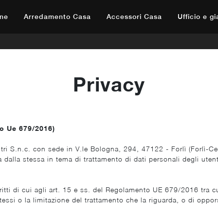
ne
Arredamento Casa
Accessori Casa
Ufficio e g
Privacy
 Ue 679/2016)
tri S.n.c. con sede in V.le Bologna, 294, 47122 - Forlì (Forlì-Ces
 dalla stessa in tema di trattamento di dati personali degli utenti
ritti di cui agli art. 15 e ss. del Regolamento UE 679/2016 tra cui
stessi o la limitazione del trattamento che la riguarda, o di oppors