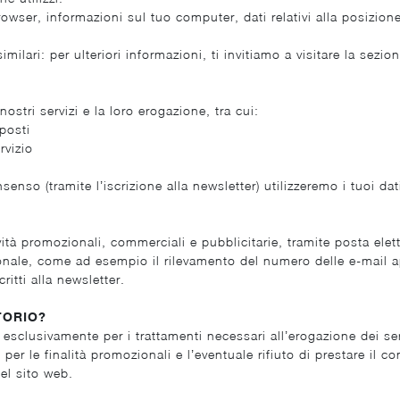
browser, informazioni sul tuo computer, dati relativi alla posizio
imilari: per ulteriori informazioni, ti invitiamo a visitare la sezi
 nostri servizi e la loro erogazione, tra cui:
posti
rvizio
enso (tramite l’iscrizione alla newsletter) utilizzeremo i tuoi dat
vità promozionali, commerciali e pubblicitarie, tramite posta elettr
le, come ad esempio il rilevamento del numero delle e-mail apert
ritti alla newsletter.
TORIO?
 esclusivamente per i trattamenti necessari all’erogazione dei serv
ivo per le finalità promozionali e l’eventuale rifiuto di prestare 
del sito web.