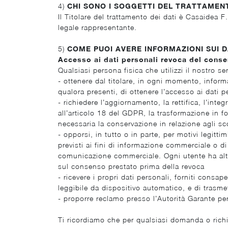
4)
CHI SONO I SOGGETTI DEL TRATTAMEN
Il Titolare del trattamento dei dati è Casaidea 
legale rappresentante.
5)
COME PUOI AVERE INFORMAZIONI SUI D
Accesso ai dati personali revoca del conse
Qualsiasi persona fisica che utilizzi il nostro se
- ottenere dal titolare, in ogni momento, informaz
qualora presenti, di ottenere l’accesso ai dati p
- richiedere l’aggiornamento, la rettifica, l’inte
all’articolo 18 del GDPR, la trasformazione in fo
necessaria la conservazione in relazione agli sco
- opporsi, in tutto o in parte, per motivi legitti
previsti ai fini di informazione commerciale o di
comunicazione commerciale. Ogni utente ha altre
sul consenso prestato prima della revoca
- ricevere i propri dati personali, forniti consa
leggibile da dispositivo automatico, e di trasme
- proporre reclamo presso l’Autorità Garante per 
Ti ricordiamo che per qualsiasi domanda o richie