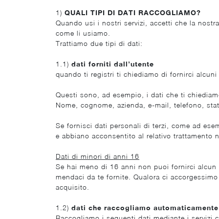
1)
QUALI TIPI DI DATI RACCOGLIAMO?
Quando usi i nostri servizi, accetti che la nost
come li usiamo.
Trattiamo due tipi di dati:
1.1)
dati forniti dall’utente
quando ti registri ti chiediamo di fornirci alcun
Questi sono, ad esempio, i dati che ti chiediam
Nome, cognome, azienda, e-mail, telefono, stato
Se fornisci dati personali di terzi, come ad ese
e abbiano acconsentito al relativo trattamento n
Dati di minori di anni 16
Se hai meno di 16 anni non puoi fornirci alcun 
mendaci da te fornite. Qualora ci accorgessimo 
acquisito.
1.2)
dati che raccogliamo automaticamente
Raccogliamo i seguenti dati mediante i servizi ch