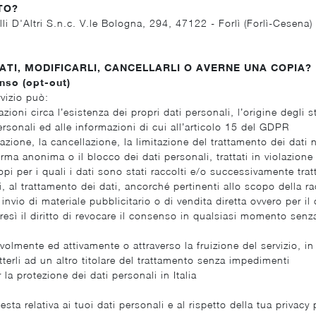
TO?
F.lli D'Altri S.n.c. V.le Bologna, 294, 47122 - Forlì (Forlì-Cese
ATI, MODIFICARLI, CANCELLARLI O AVERNE UNA COPIA?
nso (opt-out)
rvizio può:
ioni circa l’esistenza dei propri dati personali, l’origine degli st
ersonali ed alle informazioni di cui all’articolo 15 del GDPR
grazione, la cancellazione, la limitazione del trattamento dei dati
rma anonima o il blocco dei dati personali, trattati in violazione
pi per i quali i dati sono stati raccolti e/o successivamente tratt
mi, al trattamento dei dati, ancorché pertinenti allo scopo della r
 invio di materiale pubblicitario o di vendita diretta ovvero per 
sì il diritto di revocare il consenso in qualsiasi momento senza 
pevolmente ed attivamente o attraverso la fruizione del servizio, 
tterli ad un altro titolare del trattamento senza impedimenti
la protezione dei dati personali in Italia
sta relativa ai tuoi dati personali e al rispetto della tua priva