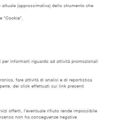
ne attuale (approssimativa) dello strumento che
one “Cookie”.
i per informarti riguardo ad attività promozionali
onica, fare attività di analisi e di reportistica
e, dei click effettuati sui link presenti
izi offerti, l’eventuale rifiuto rende impossibile
il consenso non ha conseguenze negative