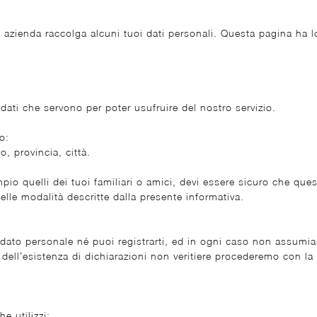
ra azienda raccolga alcuni tuoi dati personali. Questa pagina ha l
i dati che servono per poter usufruire del nostro servizio.
o:
, provincia, città.
mpio quelli dei tuoi familiari o amici, devi essere sicuro che que
elle modalità descritte dalla presente informativa.
dato personale né puoi registrarti, ed in ogni caso non assumia
dell’esistenza di dichiarazioni non veritiere procederemo con l
e utilizzi: