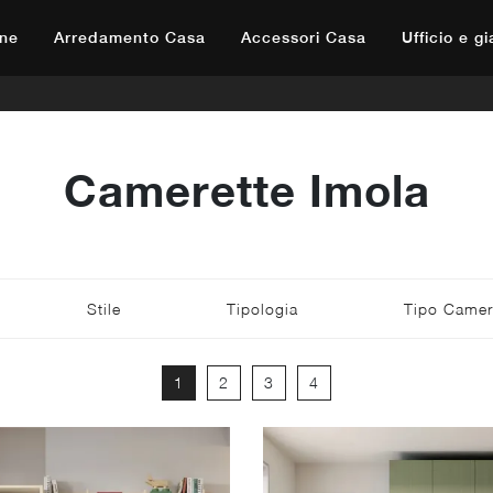
ne
Arredamento Casa
Accessori Casa
Ufficio e g
Camerette Imola
Stile
Tipologia
Tipo Camer
1
2
3
4