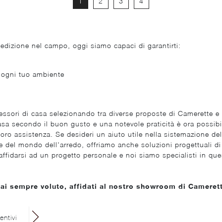
1
2
3
4
edizione nel campo, oggi siamo capaci di garantirti:
e ogni tuo ambiente
ccessori di casa selezionando tra diverse proposte di Camerette e 
asa secondo il buon gusto e una notevole praticità è ora possibil
a loro assistenza. Se desideri un aiuto utile nella sistemazione de
el mondo dell'arredo, offriamo anche soluzioni progettuali di des
 affidarsi ad un progetto personale e noi siamo specialisti in q
hai sempre voluto, affidati al nostro showroom di Cameret
entivi