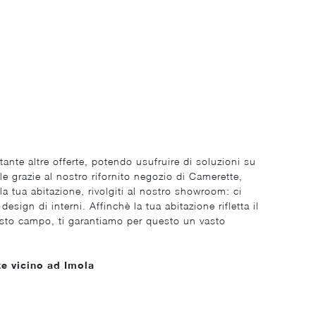
tante altre offerte, potendo usufruire di soluzioni su
e grazie al nostro rifornito negozio di Camerette,
lla tua abitazione, rivolgiti al nostro showroom: ci
ign di interni. Affinchè la tua abitazione rifletta il
uesto campo, ti garantiamo per questo un vasto
te vicino ad Imola