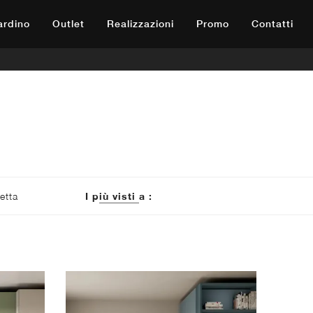
iardino
Outlet
Realizzazioni
Promo
Contatti
etta
I più visti a :