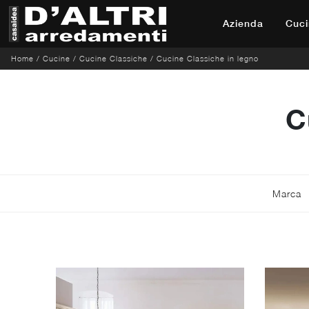
Azienda
Cuci
Home
/
Cucine
/
Cucine Classiche
/
Cucine Classiche in legno
C
Marca