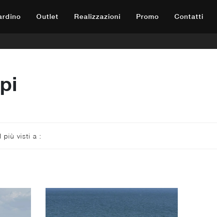
iardino
Outlet
Realizzazioni
Promo
Contatti
pi
I più visti a :