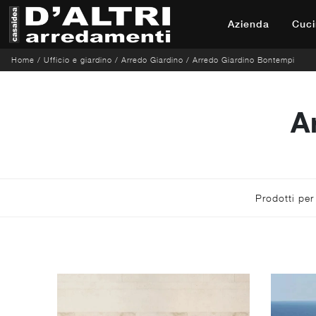
Azienda
Cuci
Home
/
Ufficio e giardino
/
Arredo Giardino
/
Arredo Giardino Bontempi
A
Prodotti per