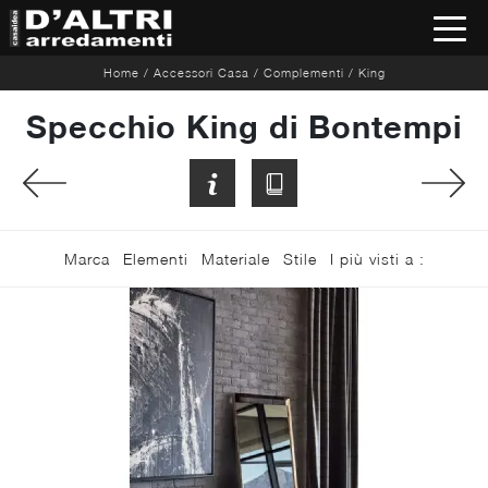
Home
/
Accessori Casa
/
Complementi
/
King
Specchio King di Bontempi
Marca
Elementi
Materiale
Stile
I più visti a :