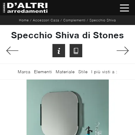
Home
/
Accessori Casa
/
Complementi
/
Specchio Shiva
Specchio Shiva di Stones
Marca
Elementi
Materiale
Stile
I più visti a :