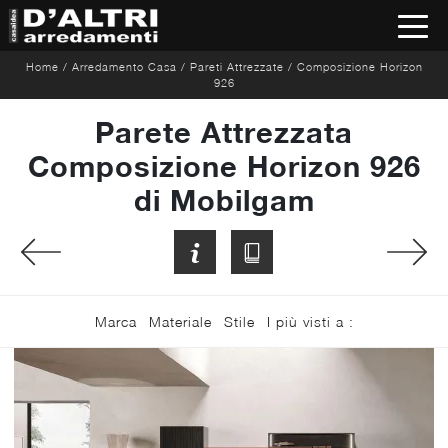
Home
/
Arredamento Casa
/
Pareti Attrezzate
/
Composizione Horizon
926
Parete Attrezzata
Composizione Horizon 926
di Mobilgam
Marca
Materiale
Stile
I più visti a :