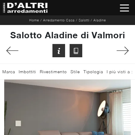
Home
/
Arredamento Casa
/
Salotti
/
Aladine
Salotto Aladine di Valmori
Marca
Imbottiti
Rivestimento
Stile
Tipologia
I più visti a :