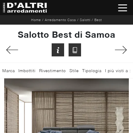
Home
/
Arredamento Casa
/
Salotti
/
Best
Salotto Best di Samoa
Marca
Imbottiti
Rivestimento
Stile
Tipologia
I più visti a :