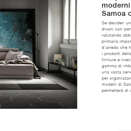
moderni:
Samoa c
Se desideri un
divani con pen
valutando abbi
primaria impor
d'arredo che 
i prodotti del
finiture e riv
gamma di imbot
una vasta serie
per organizzare
modelli di Sal
permetterà di 