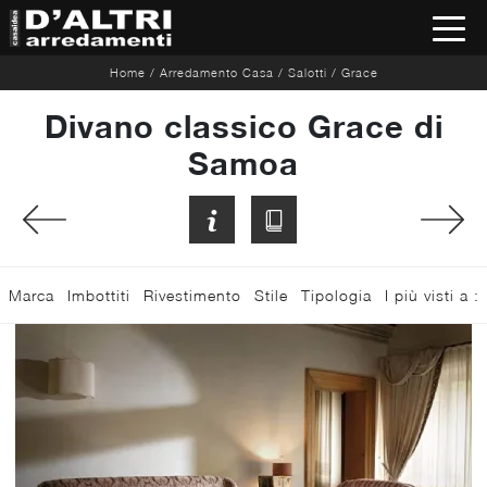
Home
/
Arredamento Casa
/
Salotti
/
Grace
Divano classico Grace di
Samoa
Marca
Imbottiti
Rivestimento
Stile
Tipologia
I più visti a :