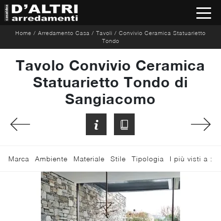
Home
/
Arredamento Casa
/
Tavoli
/
Convivio Ceramica Statuarietto
Tondo
Tavolo Convivio Ceramica
Statuarietto Tondo di
Sangiacomo
Marca
Ambiente
Materiale
Stile
Tipologia
I più visti a :