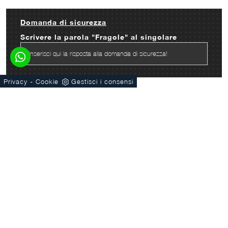
Domanda di sicurezza
Scrivere la parola "Fragole" al singolare
-
Privacy
Cookie
Gestisci i consensi
INVIA
Azienda
Cucine