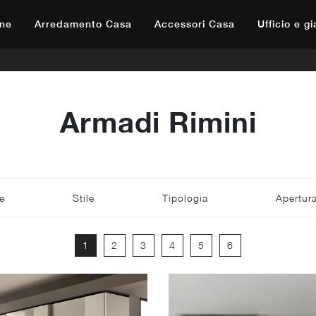
ne
Arredamento Casa
Accessori Casa
Ufficio e g
Armadi Rimini
e
Stile
Tipologia
Apertur
1
2
3
4
5
6