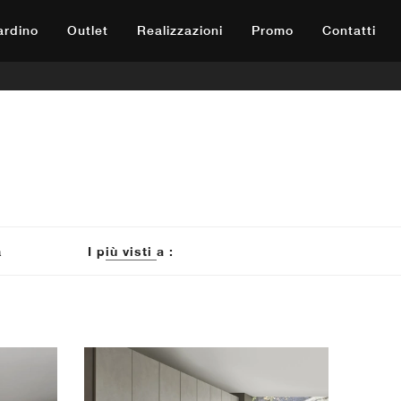
iardino
Outlet
Realizzazioni
Promo
Contatti
a
I più visti a :