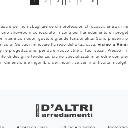
1
2
3
4
5
6
casa e per non sbagliare cerchi professionisti capaci, entra in n
mo uno showroom conosciuto in zona per l'arredamento e i progetti
tuoi interni con buon gusto e grande funzionalità. Sono presenti p
misura. Se vuoi rinnovare l’arredo della tua casa,
vicino a Rimi
ign e progettazione, per dare nuovo stile ai tuoi spazi. Presso il 
o di design e tendenze, siamo specializzati in arredi e compleme
 dimensioni e ingombro dei mobili: se sei in difficoltà, rivolgi
sa
Accessori Casa
Ufficio e giardino
Promozio