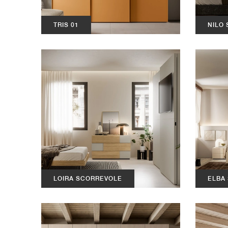
TRIS 01
NILO
LOIRA SCORREVOLE
ELBA