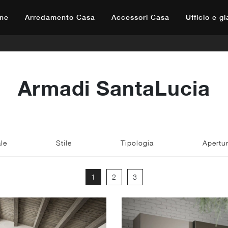
ne
Arredamento Casa
Accessori Casa
Ufficio e g
Armadi SantaLucia
le
Stile
Tipologia
Apertu
1
2
3