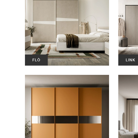
FLÒ
LINK