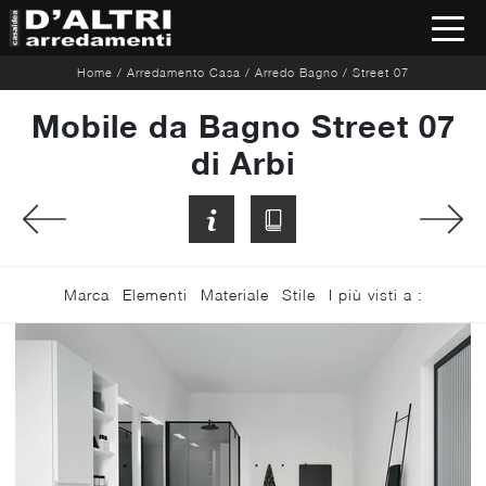
Home
/
Arredamento Casa
/
Arredo Bagno
/
Street 07
Mobile da Bagno Street 07
di Arbi
Marca
Elementi
Materiale
Stile
I più visti a :