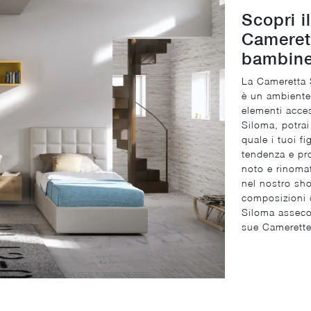
Scopri i
Cameret
bambine
La Cameretta 
è un ambiente 
elementi acce
Siloma, potrai
quale i tuoi fi
tendenza e pro
noto e rinoma
nel nostro sho
composizioni d
Siloma assecon
sue Camerette 