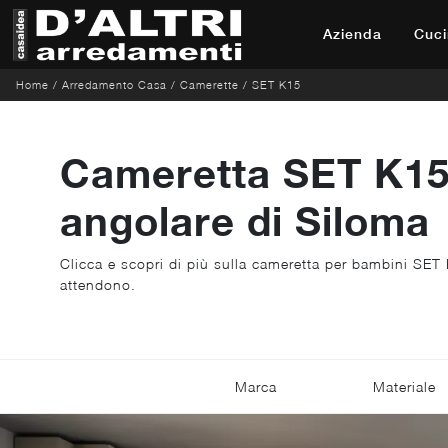
Azienda
Cuci
Home
/
Arredamento Casa
/
Camerette
/
SET K15
Cameretta SET K15
angolare di Siloma
Clicca e scopri di più sulla cameretta per bambini SET
attendono.
Marca
Materiale