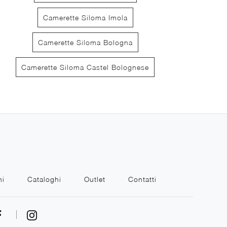
Camerette Siloma Imola
Camerette Siloma Bologna
Camerette Siloma Castel Bolognese
Cameretta Salvaspazio 57
Composizione L
ni
Cataloghi
Outlet
Contatti