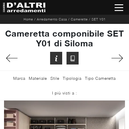
Home
/
Arredamento Casa
/
Camerette
/
SET Y01
Cameretta componibile SET
Y01 di Siloma
Marca
Materiale
Stile
Tipologia
Tipo Cameretta
I più visti a :