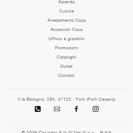
Azienda
Cucine
Arredamento Casa
Accessori Casa
Ufficio e giardino
Promozioni
Cataloghi
Outlet
Contatti
V.le Bologna, 294, 47122 - Forlì (Forlì-Cesena)
© 2026 Casaidea F.lli D'Altri S.n.c. - P.IVA