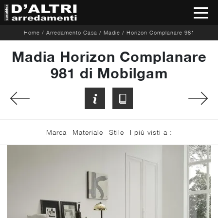
Home
/
Arredamento Casa
/
Madie
/
Horizon Complanare 981
Madia Horizon Complanare
981 di Mobilgam
Marca
Materiale
Stile
I più visti a :