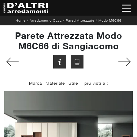
Home
/
Arredamento Casa
/
Pareti Attrezzate
/
Modo M6C66
Parete Attrezzata Modo
M6C66 di Sangiacomo
Marca
Materiale
Stile
I più visti a :