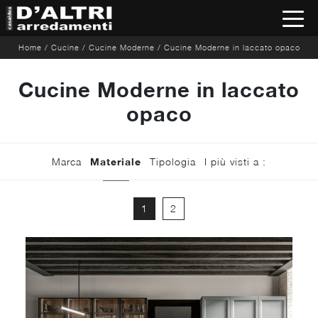
Home
/
Cucine
/
Cucine Moderne
/
Cucine Moderne in laccato opaco
Cucine Moderne in laccato
opaco
Marca
Materiale
Tipologia
I più visti a :
1
2