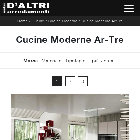
Home
/
Cucine
/
Cucine Moderne
/
Cucine Moderne Ar/Tre
Cucine Moderne Ar-Tre
Marca
Materiale
Tipologia
I più visti a :
1
2
3