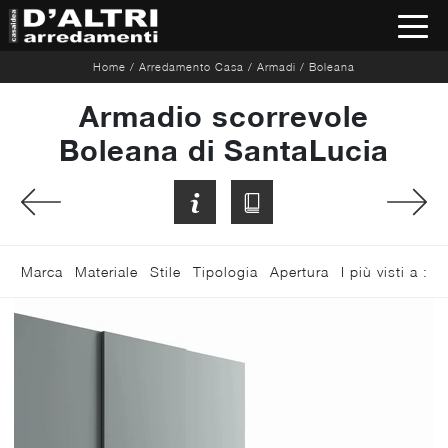
Home
/
Arredamento Casa
/
Armadi
/
Boleana
Armadio scorrevole
Boleana di SantaLucia
Marca
Materiale
Stile
Tipologia
Apertura
I più visti a :