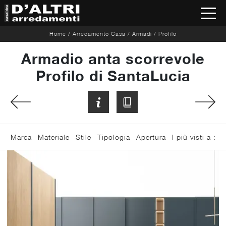
Home
/
Arredamento Casa
/
Armadi
/
Profilo
Armadio anta scorrevole
Profilo di SantaLucia
Marca
Materiale
Stile
Tipologia
Apertura
I più visti a :