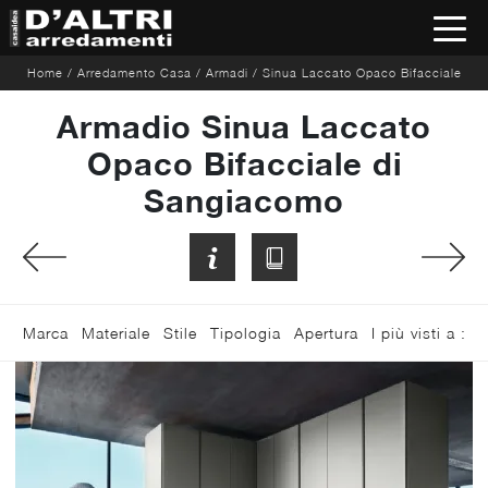
Home
/
Arredamento Casa
/
Armadi
/
Sinua Laccato Opaco Bifacciale
Armadio Sinua Laccato
Opaco Bifacciale di
Sangiacomo
Marca
Materiale
Stile
Tipologia
Apertura
I più visti a :